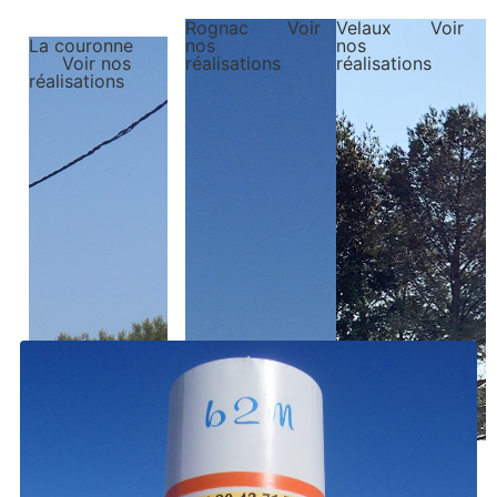
Rognac
Voir
Velaux
Voir
La couronne
nos
nos
Voir nos
réalisations
réalisations
réalisations