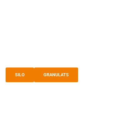
VOTRE PARTENAIRE
EXPERT BÉTON ET
MORTIER SEC
Solution prêt à l’emploi
SILO
GRANULATS