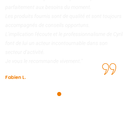
parfaitement aux besoins du moment.
l
Les produits fournis sont de qualité et sont toujours
f
t
accompagnés de conseils opportuns.
R
L'implication l'écoute et le professionnalisme de Cyril
s
font de lui un acteur incontournable dans son
secteur d'activité.
I
Je vous le recommande vivement."
Fabien L.
Agence de recouvrement