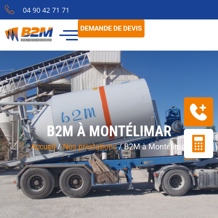
04 90 42 71 71
DEMANDE DE DEVIS
B2M À MONTÉLIMAR
Accueil
/
Nos prestations
/
B2M à Montélimar