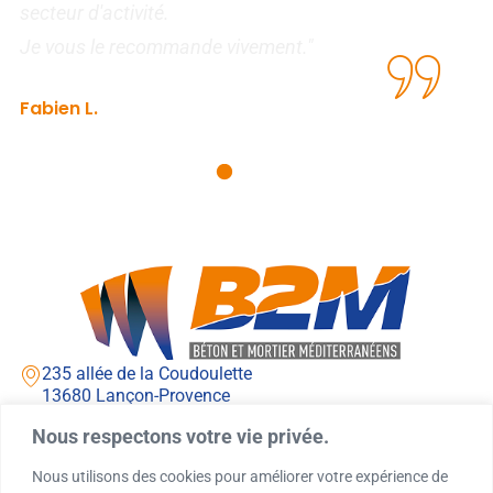
secteur d'activité.
I
Je vous le recommande vivement."
Fabien L.
Agence de recouvrement
235 allée de la Coudoulette
13680 Lançon-Provence
Lundi - jeudi : 7h00 - 12h00 / 13h00 - 16h00
Nous respectons votre vie privée.
Vendredi : 7h00 - 12h00 / 13h00 - 15h00
04 90 42 71 71
Nous utilisons des cookies pour améliorer votre expérience de