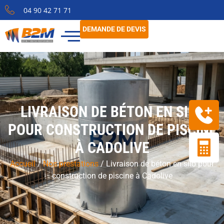
04 90 42 71 71
DEMANDE DE DEVIS
LIVRAISON DE BÉTON EN SILO
POUR CONSTRUCTION DE PISCINE
À CADOLIVE
Accueil
/
Nos prestations
/
Livraison de béton en silo pour
construction de piscine à Cadolive