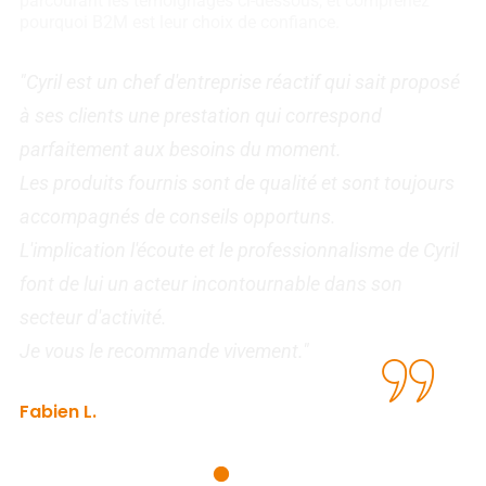
parcourant les témoignages ci-dessous, et comprenez
pourquoi B2M est leur choix de confiance.
"Cyril est un chef d'entreprise réactif qui sait proposé
"
t
à ses clients une prestation qui correspond
d
parfaitement aux besoins du moment.
l
Les produits fournis sont de qualité et sont toujours
f
t
accompagnés de conseils opportuns.
R
L'implication l'écoute et le professionnalisme de Cyril
s
font de lui un acteur incontournable dans son
secteur d'activité.
I
Je vous le recommande vivement."
Fabien L.
Agence de recouvrement