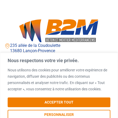
235 allée de la Coudoulette
13680 Lançon-Provence
Lundi - jeudi : 7h00 - 12h00 / 13h00 - 16h00
Nous respectons votre vie privée.
Vendredi : 7h00 - 12h00 / 13h00 - 15h00
04 90 42 71 71
Nous utilisons des cookies pour améliorer votre expérience de
navigation, diffuser des publicités ou des contenus
contact@silob2m.com
personnalisés et analyser notre trafic. En cliquant sur « Tout
Accueil
Demande de devis
accepter », vous consentez à notre utilisation des cookies.
Silo
Demande de rappel
Granulats
CONTACT
ACCEPTER TOUT
Nos réalisations
PERSONNALISER
Toutes nos prestations