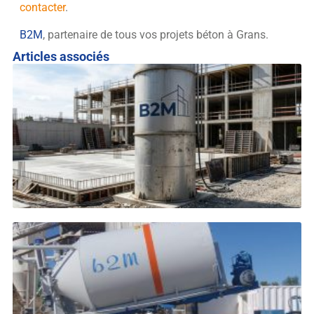
contacter
.
B2M
, partenaire de tous vos projets béton à Grans.
Articles associés
L
d
p
d
b
V
L
s
V
p
e
b
m
s