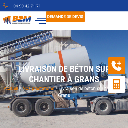
04 90 42 71 71
DEMANDE DE DEVIS
LIVRAISON DE BÉTON SUR
CHANTIER À GRANS
Accueil
/
Nos prestations
/
Livraison de béton sur chantier à
Grans