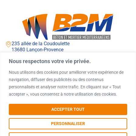
235 allée de la Coudoulette
13680 Lançon-Provence
Lundi - jeudi : 7h00 - 12h00 / 13h00 - 16h00
Nous respectons votre vie privée.
Vendredi : 7h00 - 12h00 / 13h00 - 15h00
04 90 42 71 71
Nous utilisons des cookies pour améliorer votre expérience de
navigation, diffuser des publicités ou des contenus
contact@silob2m.com
personnalisés et analyser notre trafic. En cliquant sur « Tout
Accueil
Demande de devis
accepter », vous consentez à notre utilisation des cookies.
Silo
Demande de rappel
Granulats
CONTACT
ACCEPTER TOUT
Nos réalisations
PERSONNALISER
Toutes nos prestations
Mentions légales
|
Politique de