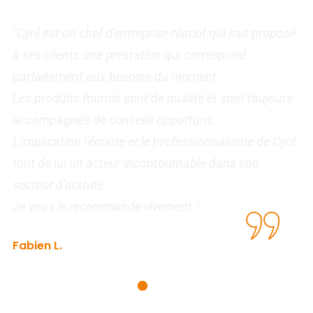
"Cyril est un chef d'entreprise réactif qui sait proposé
"
t
à ses clients une prestation qui correspond
d
parfaitement aux besoins du moment.
l
Les produits fournis sont de qualité et sont toujours
f
t
accompagnés de conseils opportuns.
R
L'implication l'écoute et le professionnalisme de Cyril
s
font de lui un acteur incontournable dans son
secteur d'activité.
I
Je vous le recommande vivement."
Fabien L.
Agence de recouvrement