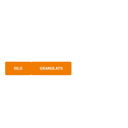
VOTRE PARTENAIRE
EXPERT BÉTON ET
MORTIER SEC
Solution prêt à l’emploi
SILO
GRANULATS