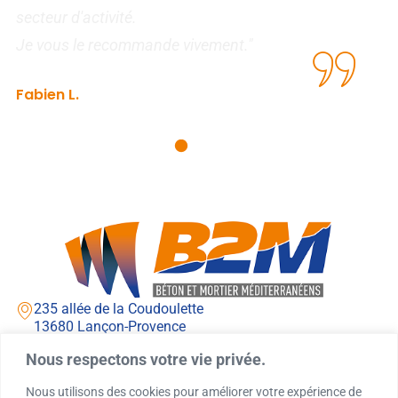
secteur d'activité.
I
Je vous le recommande vivement."
Fabien L.
Agence de recouvrement
235 allée de la Coudoulette
13680 Lançon-Provence
Lundi - jeudi : 7h00 - 12h00 / 13h00 - 16h00
Nous respectons votre vie privée.
Vendredi : 7h00 - 12h00 / 13h00 - 15h00
04 90 42 71 71
Nous utilisons des cookies pour améliorer votre expérience de