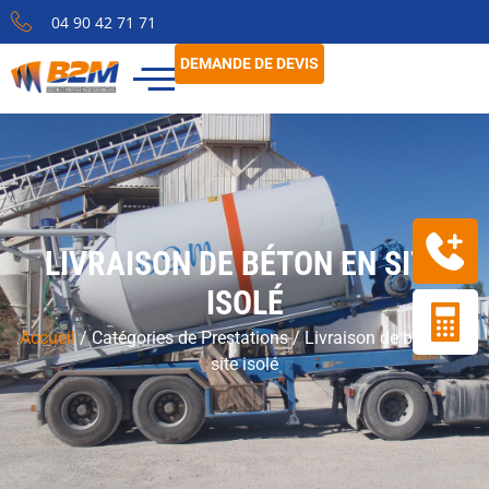
04 90 42 71 71
DEMANDE DE DEVIS
LIVRAISON DE BÉTON EN SITE
ISOLÉ
Accueil
/
Catégories de Prestations
/
Livraison de béton en
site isolé