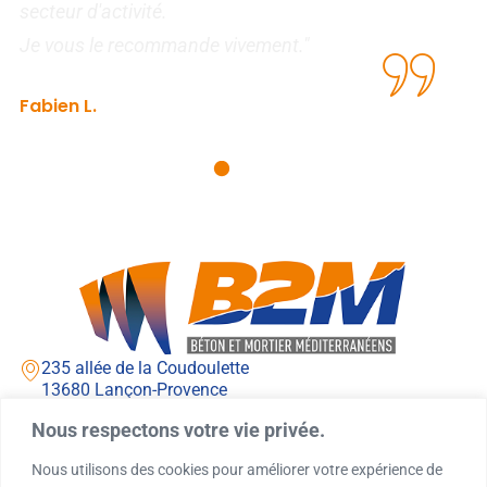
secteur d'activité.
I
Je vous le recommande vivement."
Fabien L.
Agence de recouvrement
235 allée de la Coudoulette
13680 Lançon-Provence
Lundi - jeudi : 7h00 - 12h00 / 13h00 - 16h00
Nous respectons votre vie privée.
Vendredi : 7h00 - 12h00 / 13h00 - 15h00
04 90 42 71 71
Nous utilisons des cookies pour améliorer votre expérience de