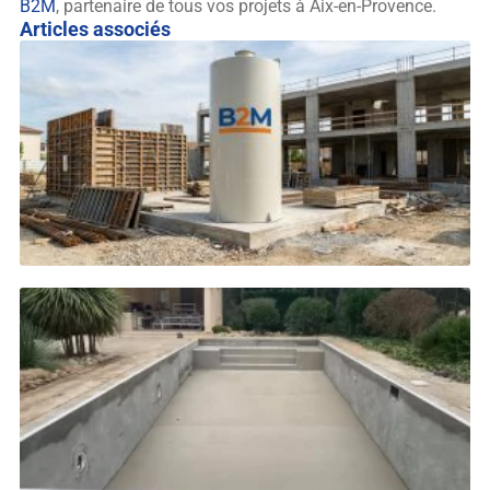
B2M
, partenaire de tous vos projets à Aix-en-Provence.
Articles associés
B
p
l
C
C
L
»
L
b
s
c
d
B
L