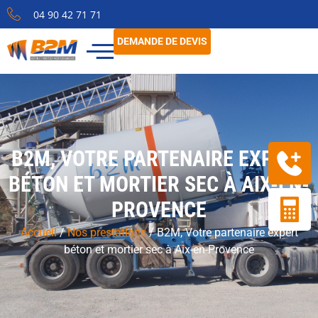
04 90 42 71 71
DEMANDE DE DEVIS
B2M, VOTRE PARTENAIRE EXPERT
BÉTON ET MORTIER SEC À AIX-EN-
PROVENCE
Accueil
/
Nos prestations
/
B2M, Votre partenaire expert
béton et mortier sec à Aix-en-Provence