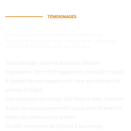
TÉMOIGNAGES
Avis de nos clients
Découvrez ce que nos clients disent de nous en
parcourant les témoignages ci-dessous, et comprenez
pourquoi B2M est leur choix de confiance.
"Cyril témoigne dans ce domaine, d'atouts
"C
importants : Sens de l'engagement, orientation client
à 
& respect de ses équipes sont ceux qui viennent en
pa
premier à l'esprit.
Le
Vice champion du monde des Têtes à têtes, il permet
ac
à tous de mieux comprendre son activité et prend le
L'
temps de s'intéresser à la nôtre.
fo
En bref, l'entreprise de Cyril est à son image,
se