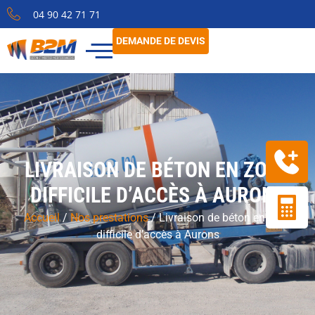
04 90 42 71 71
DEMANDE DE DEVIS
LIVRAISON DE BÉTON EN ZONE
DIFFICILE D’ACCÈS À AURONS
Accueil
/
Nos prestations
/
Livraison de béton en zone
difficile d’accès à Aurons