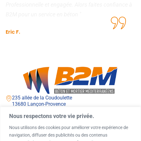
Professionnelle et engagée. Alors faites confiance à
Je
B2M pour un service en béton "
Fa
Ag
Eric F.
Consultant Marketing
235 allée de la Coudoulette
13680 Lançon-Provence
Lundi - jeudi : 7h00 - 12h00 / 13h00 - 16h00
Nous respectons votre vie privée.
Vendredi : 7h00 - 12h00 / 13h00 - 15h00
04 90 42 71 71
Nous utilisons des cookies pour améliorer votre expérience de
navigation, diffuser des publicités ou des contenus
contact@silob2m.com